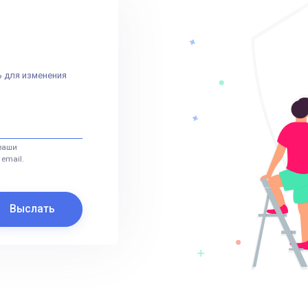
 для изменения
 ваши
email.